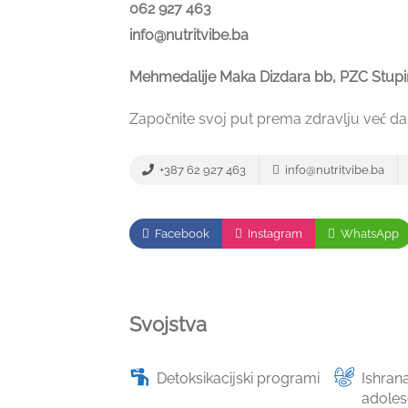
062 927 463
info@nutritvibe.ba
Mehmedalije Maka Dizdara bb, PZC Stupi
Započnite svoj put prema zdravlju već da
+387 62 927 463
info@nutritvibe.ba
Facebook
Instagram
WhatsApp
Svojstva
Detoksikacijski programi
Ishrana
adoles