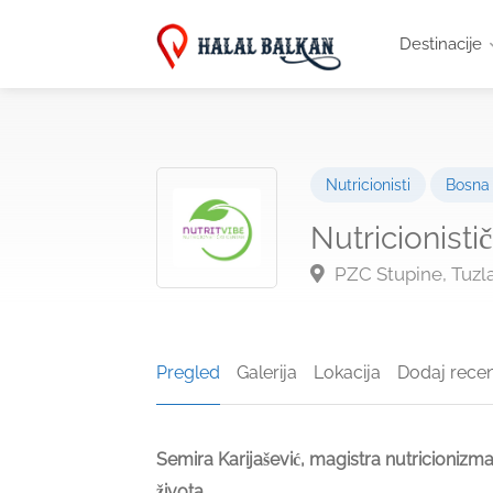
Destinacije
Nutricionisti
Bosna 
Nutricionisti
PZC Stupine, Tuzl
Pregled
Galerija
Lokacija
Dodaj recen
Semira Karijašević, magistra nutricionizma 
života