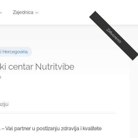
Zajednica
Zatvoreno
Otvoreno
Otvoreno
i Hercegovina
čki centar Nutritvibe
a
ziju
– Vaš partner u postizanju zdravlja i kvalitete