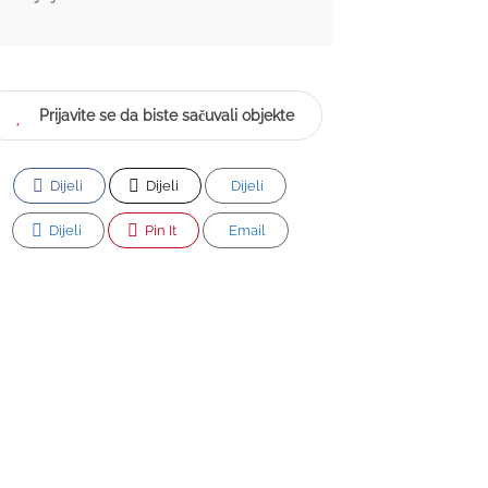
Prijavite se da biste sačuvali objekte
Dijeli
Dijeli
Dijeli
Dijeli
Pin It
Email