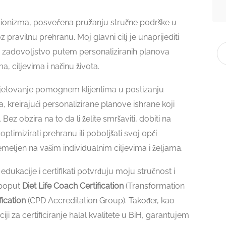
icionizma, posvećena pružanju stručne podrške u
z pravilnu prehranu. Moj glavni cilj je unaprijediti
no zadovoljstvo putem personaliziranih planova
, ciljevima i načinu života.
savjetovanje pomognem klijentima u postizanju
a, kreirajući personalizirane planove ishrane koji
z obzira na to da li želite smršaviti, dobiti na
optimizirati prehranu ili poboljšati svoj opći
emeljen na vašim individualnim ciljevima i željama.
ukacije i certifikati potvrđuju moju stručnost i
i poput
Diet Life Coach Certification
(Transformation
fication
(CPD Accreditation Group). Također, kao
ciji za certificiranje halal kvalitete u BiH, garantujem