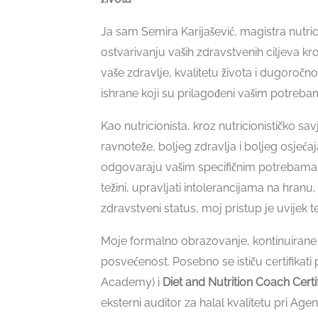
Ja sam Semira Karijašević, magistra nutr
ostvarivanju vaših zdravstvenih ciljeva kro
vaše zdravlje, kvalitetu života i dugoroč
ishrane koji su prilagođeni vašim potrebama
Kao nutricionista, kroz nutricionističko 
ravnoteže, boljeg zdravlja i boljeg osjećaj
odgovaraju vašim specifičnim potrebama. Be
težini, upravljati intolerancijama na hranu, 
zdravstveni status, moj pristup je uvijek t
Moje formalno obrazovanje, kontinuirane ed
posvećenost. Posebno se ističu certifikat
Academy) i
Diet and Nutrition Coach Certi
eksterni auditor za halal kvalitetu pri Agen