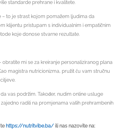
še standarde prehrane i kvalitete.
je – to je strast kojom pomažem ljudima da
m klijentu pristupam s individualnim i empatičnim
etode koje donose stvarne rezultate.
 obratite mi se za kreiranje personaliziranog plana
ao magistra nutricionizma, pružit ću vam stručnu
ciljeve.
 da vas podržim. Također, nudim online usluge
o zajedno radili na promjenama vaših prehrambenih
jte
https://nutritvibe.ba/
ili nas nazovite na: