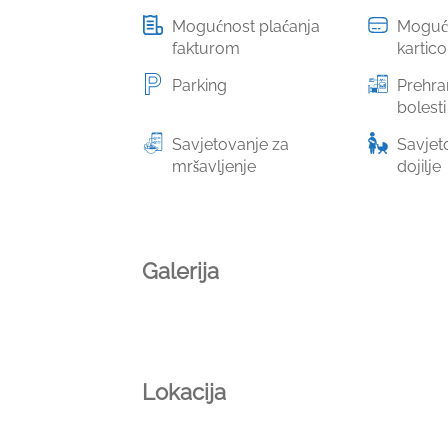
Mogućnost plaćanja
Mogućn
fakturom
kartic
Parking
Prehra
bolesti
Savjetovanje za
Savjeto
mršavljenje
dojilje
Galerija
Lokacija