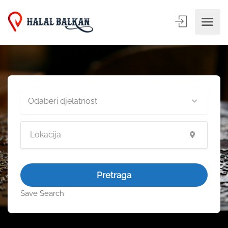
Odaberi djelatnost
Pretraga
Save Search