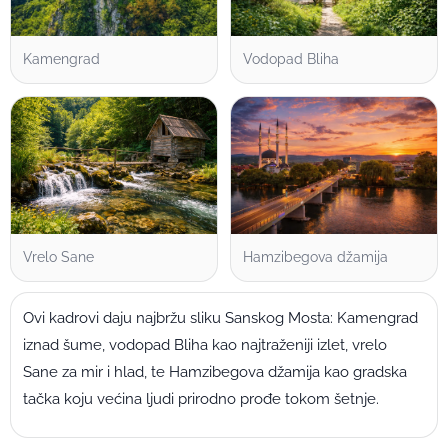
Kamengrad
Vodopad Bliha
Vrelo Sane
Hamzibegova džamija
Ovi kadrovi daju najbržu sliku Sanskog Mosta: Kamengrad
iznad šume, vodopad Bliha kao najtraženiji izlet, vrelo
Sane za mir i hlad, te Hamzibegova džamija kao gradska
tačka koju većina ljudi prirodno prođe tokom šetnje.