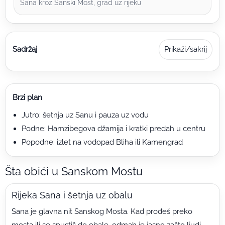
Sana kroz Sanski Most, grad uz rijeku
Sadržaj
Prikaži/sakrij
Brzi plan
Jutro: šetnja uz Sanu i pauza uz vodu
Podne: Hamzibegova džamija i kratki predah u centru
Popodne: izlet na vodopad Bliha ili Kamengrad
Šta obići u Sanskom Mostu
Rijeka Sana i šetnja uz obalu
Sana je glavna nit Sanskog Mosta. Kad prođeš preko
mosta ili se spustiš do obale, odmah je jasno zašto ljudi