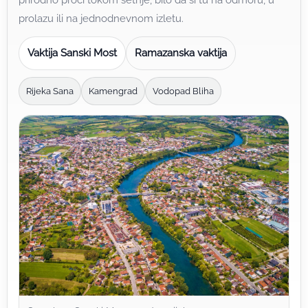
prirodno proći tokom šetnje, bilo da si tu na odmoru, u
prolazu ili na jednodnevnom izletu.
Vaktija Sanski Most
Ramazanska vaktija
Rijeka Sana
Kamengrad
Vodopad Bliha