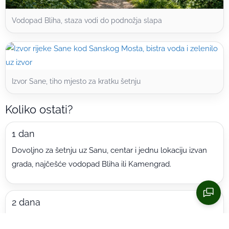
Vodopad Bliha, staza vodi do podnožja slapa
Izvor Sane, tiho mjesto za kratku šetnju
Koliko ostati?
1 dan
Dovoljno za šetnju uz Sanu, centar i jednu lokaciju izvan
grada, najčešće vodopad Bliha ili Kamengrad.
2 dana
Prvi dan grad, Sana i Hamzibegova džamija, drugi dan