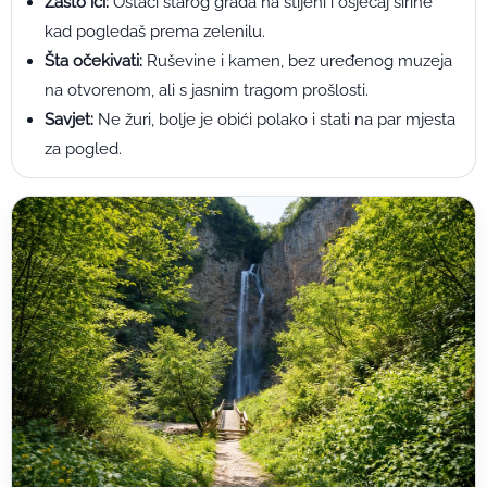
Zašto ići:
Ostaci starog grada na stijeni i osjećaj širine
kad pogledaš prema zelenilu.
Šta očekivati:
Ruševine i kamen, bez uređenog muzeja
na otvorenom, ali s jasnim tragom prošlosti.
Savjet:
Ne žuri, bolje je obići polako i stati na par mjesta
za pogled.