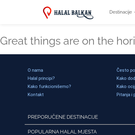
Destinacije
Great things are on the hor
O nama
Često pos
Halal principi?
Kako dod
Kako funkcionišemo?
Kako ocij
Kontakt
Pitanja i 
PREPORUČENE DESTINACIJE
POPULARNA HALAL MJESTA