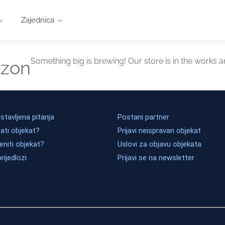
Zajednica
Something big is brewing! Our store is in the works a
izon
tavljena pitanja
Postani partner
ati objekat?
Prijavi neispravan objekat
eniti objekat?
Uslovi za objavu objekata
prijedlozi
Prijavi se na newsletter