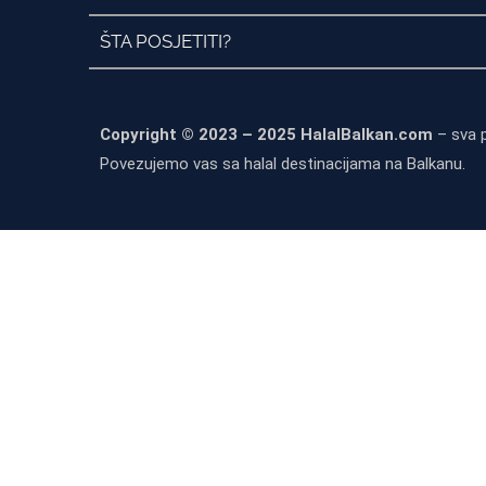
ŠTA POSJETITI?
Copyright © 2023 – 2025 HalalBalkan.com
– sva 
Povezujemo vas sa halal destinacijama na Balkanu.