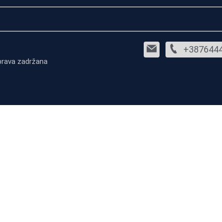
+387644
prava zadržana