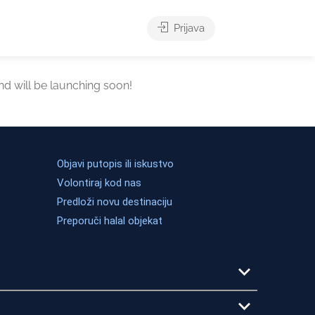
Prijava
nd will be launching soon!
Objavi putopis ili iskustvo
Volontiraj kod nas
Predloži novu destinaciju
Preporuči halal objekat