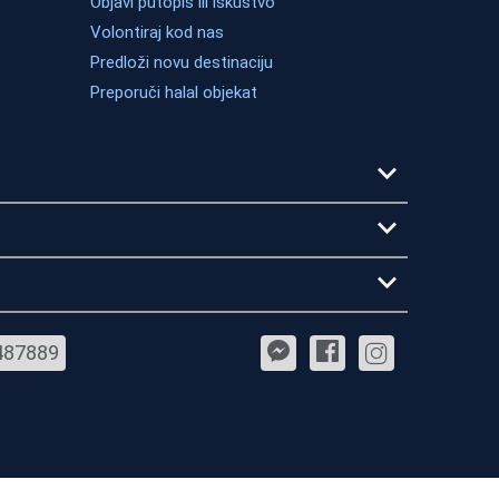
Objavi putopis ili iskustvo
Volontiraj kod nas
Predloži novu destinaciju
Preporuči halal objekat
487889