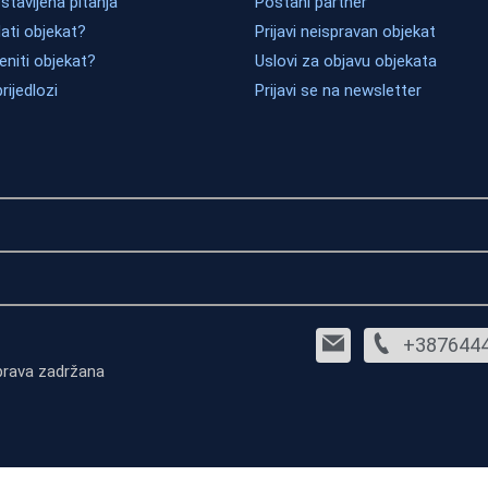
tavljena pitanja
Postani partner
ati objekat?
Prijavi neispravan objekat
eniti objekat?
Uslovi za objavu objekata
prijedlozi
Prijavi se na newsletter
+387644
prava zadržana