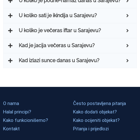
U koliko je podne-namaz danas u Sarajevu?
U koliko sati je ikindija u Sarajevu?
U koliko je večeras iftar u Sarajevu?
Kad je jacija večeras u Sarajevu?
Kad izlazi sunce danas u Sarajevu?
O nama
Često postavljena pitanja
Halal principi?
Kako dodati objekat?
Kako funkcionišemo?
Kako ocijeniti objekat?
Kontakt
Pitanja i prijedlozi