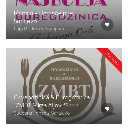
Mahala – Domaće pite,
Sarajevo
Luja Pastera 1, Sarajevo
Zatvoreno
Ćevabdžinica & Buregdžinica
“ZMBT Mirza Aljović”
Stjepana Tomića, Sarajevo