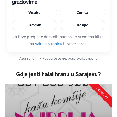
gradovima
Visoko
Zenica
Travnik
Konjic
Za brze preglede dnevnih namaskih vremena klikni
na
vaktija stranicu
i izaberi grad.
Ažurirano:
—
• Podaci se osvježavaju svakodnevno
Gdje jesti halal hranu u Sarajevu?
Zatvoreno