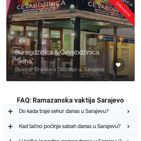
Zatvoreno
Buregdžinica & Ćevabdžinica
“Šeha”
Bulevar Branilaca Dobrinje 4, Sarajevo
FAQ: Ramazanska vaktija Sarajevo
Do kada traje sehur danas u Sarajevu?
Kad tačno počinje sabah danas u Sarajevu?