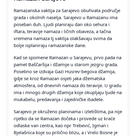
Ramazanska vaktija za Sarajevo obuhvata područje
grada i okolnih naselja. Sarajevo u Ramazanu ima
poseban duh. Ljudi planiraju dan oko sehura i
iftara, teravije namaza i ličnih obaveza, a tačna
vremena namaza tj vaktija olakšavaju svima da
bolje isplaniraju ramazanske dane.
Kad se spomene Ramazan u Sarajevu, prvo pada na
pamet Baščaršija i džamije u starom jezgru grada.
Posebno se izdvaja Gazi Husrev-begova džamija,
gdje se kroz Ramazan osjeti jaka džematska
atmosfera, od dnevnih namaza do teravije. U gradu
ima i mnogo drugih džamija koje okupljaju ljude na
mukabelu, predavanja i zajedničke ibadete.
Sarajevo je okruženo planinama i izletištima, pa nije
rijetko da se Ramazan dočeka i provede uz kraće
odlaske van centra, kao npr Trebević, Igman i
Bjelašnica koje su prilično blizu, a i Vrelo Bosne je