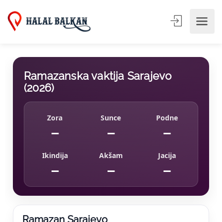
Ramazanska vaktija Sarajevo
(2026)
Zora
Sunce
Podne
—
—
—
Ikindija
Akšam
Jacija
—
—
—
Ramazan Sarajevo