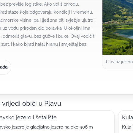
 bez previše logistike. Ako voliš prirodu,
 birati staze koje odgovaraju kondiciji i vremenu.
rske visine, pa i ljeti zna biti svježije ujutro i
e uz vodu prirodan dio boravka. U okolini ima i
 odmoriš glavu, bez gužve i buke. Ovaj vodič ti
zlet, i kako birati halal hranu i smještaj bez
Plav uz jezero
rada
 vrijedi obići u Plavu
avsko jezero i šetalište
Kul
avsko jezero je glacijalno jezero na oko 906 m
Kula 