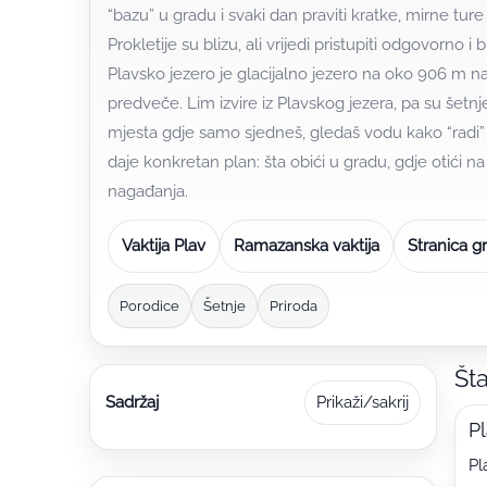
“bazu” u gradu i svaki dan praviti kratke, mirne ture
Prokletije su blizu, ali vrijedi pristupiti odgovorno i
Plavsko jezero je glacijalno jezero na oko 906 m nadmo
predveče. Lim izvire iz Plavskog jezera, pa su šetnj
mjesta gdje samo sjedneš, gledaš vodu kako “radi” i
daje konkretan plan: šta obići u gradu, gdje otići na i
nagađanja.
Vaktija Plav
Ramazanska vaktija
Stranica g
Porodice
Šetnje
Priroda
Šta
Sadržaj
Prikaži/sakrij
Pl
Pl