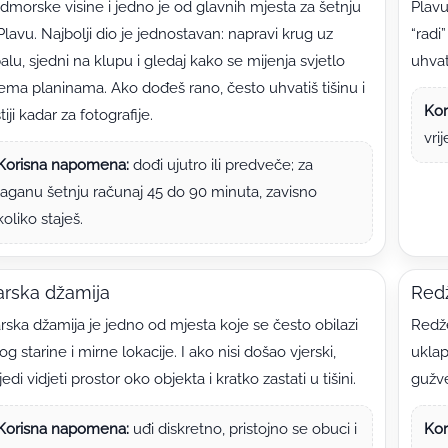
dmorske visine i jedno je od glavnih mjesta za šetnju
Plavu
Plavu. Najbolji dio je jednostavan: napravi krug uz
“radi
alu, sjedni na klupu i gledaj kako se mijenja svjetlo
uhvat
ema planinama. Ako dođeš rano, često uhvatiš tišinu i
Kor
stiji kadar za fotografije.
vri
Korisna napomena:
dođi ujutro ili predveče; za
laganu šetnju računaj 45 do 90 minuta, zavisno
koliko staješ.
arska džamija
Red
rska džamija je jedno od mjesta koje se često obilazi
Redže
og starine i mirne lokacije. I ako nisi došao vjerski,
uklap
ijedi vidjeti prostor oko objekta i kratko zastati u tišini.
gužve
Korisna napomena:
uđi diskretno, pristojno se obuci i
Kor