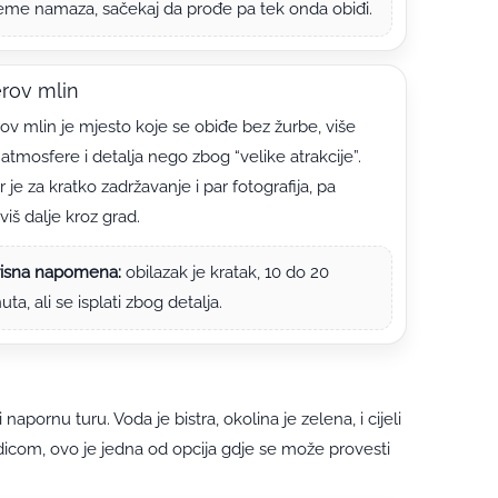
jeme namaza, sačekaj da prođe pa tek onda obiđi.
rov mlin
ov mlin je mjesto koje se obiđe bez žurbe, više
atmosfere i detalja nego zbog “velike atrakcije”.
 je za kratko zadržavanje i par fotografija, pa
viš dalje kroz grad.
isna napomena:
obilazak je kratak, 10 do 20
uta, ali se isplati zbog detalja.
i napornu turu. Voda je bistra, okolina je zelena, i cijeli
dicom, ovo je jedna od opcija gdje se može provesti