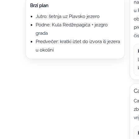
na
Brzi plan
u 
Jutro: šetnja uz Plavsko jezero
ob
Podne: Kula Redžepagića + jezgro
pr
grada
či
Predvečer: kratki izlet do izvora ili jezera
u okolini
C
Ca
zb
vr