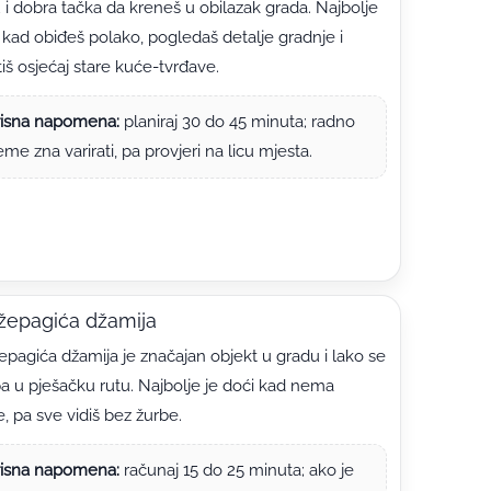
 i dobra tačka da kreneš u obilazak grada. Najbolje
” kad obiđeš polako, pogledaš detalje gradnje i
iš osjećaj stare kuće-tvrđave.
isna napomena:
planiraj 30 do 45 minuta; radno
jeme zna varirati, pa provjeri na licu mjesta.
žepagića džamija
pagića džamija je značajan objekt u gradu i lako se
a u pješačku rutu. Najbolje je doći kad nema
, pa sve vidiš bez žurbe.
isna napomena:
računaj 15 do 25 minuta; ako je