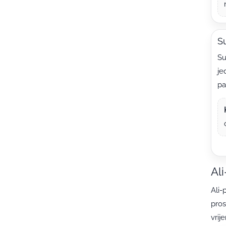
Su
Su
je
pa
Ali
Ali-
pros
vrij