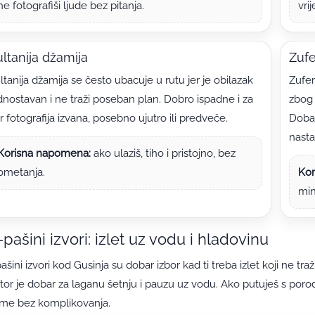
ne fotografiši ljude bez pitanja.
vri
ltanija džamija
Zufe
ltanija džamija se često ubacuje u rutu jer je obilazak
Zufer
dnostavan i ne traži poseban plan. Dobro ispadne i za
zbog 
r fotografija izvana, posebno ujutro ili predveče.
Dobar
nasta
Korisna napomena:
ako ulaziš, tiho i pristojno, bez
ometanja.
Kor
min
-pašini izvori: izlet uz vodu i hladovinu
pašini izvori kod Gusinja su dobar izbor kad ti treba izlet koji ne traž
tor je dobar za laganu šetnju i pauzu uz vodu. Ako putuješ s poro
eme bez komplikovanja.